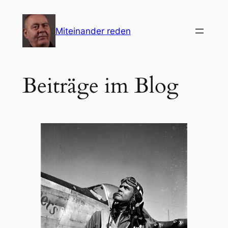
Zum
Inhalt
Miteinander reden
springen
Beiträge im Blog